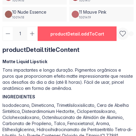
1001416
1001417
10 Nude Essence
11 Mauve Pink
1001418
1001419
productDetail.addToCart
productDetail.titleContent
Matte Liquid Lipstick
Tons impactantes e longa duração. Pigmentos orgânicos e
puros que proporcionam efeito matte impressionante que resiste
aos desafios do dia a dia (até 8 horas). Fácil de usar, pincel
anatômico em forma de amêndoa.
INGREDIENTES
Isododecano, Dimeticona, Trimetilsiloxisilicato, Cera de Abelha
Sintética, Disteardimonium Hectorite, Ciclopentasiloxano,
Ciclohexasiloxano, Octenilsuccinato de Almidón de Aluminio,
Carbonato de Propileno, Talco, Fenoxietanol, Aroma,
Etilhexilglicerina, Hidroxihidrocinamato de Pentaeritritilo Tetra-di-
t-butilo. [+/- Puede Contener: Dióxido de Titanio/CI 77891,