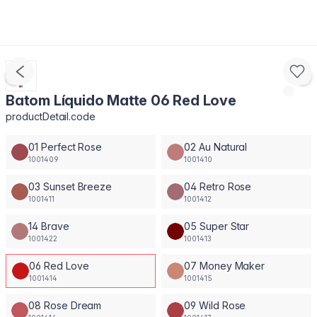
Batom Líquido Matte 06 Red Love
productDetail.code
01 Perfect Rose
02 Au Natural
1001409
1001410
03 Sunset Breeze
04 Retro Rose
1001411
1001412
14 Brave
05 Super Star
1001422
1001413
06 Red Love
07 Money Maker
1001414
1001415
08 Rose Dream
09 Wild Rose