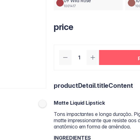
09 Wild Rose
1
1001417
10
price
productDetail.titleContent
Matte Liquid Lipstick
Tons impactantes e longa duração. Pi
matte impressionante que resiste aos de
anatômico em forma de amêndoa.
INGREDIENTES