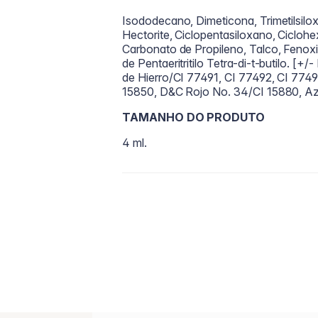
Isododecano, Dimeticona, Trimetilsilox
Hectorite, Ciclopentasiloxano, Cicloh
Carbonato de Propileno, Talco, Fenoxie
de Pentaeritritilo Tetra-di-t-butilo. [
de Hierro/CI 77491, CI 77492, CI 774
15850, D&C Rojo No. 34/CI 15880, Az
TAMANHO DO PRODUTO
4 ml.