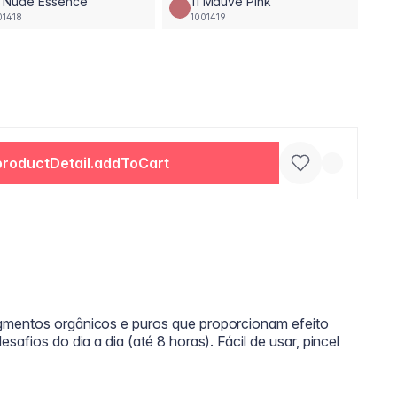
0 Nude Essence
11 Mauve Pink
01418
1001419
productDetail.addToCart
gmentos orgânicos e puros que proporcionam efeito
safios do dia a dia (até 8 horas). Fácil de usar, pincel