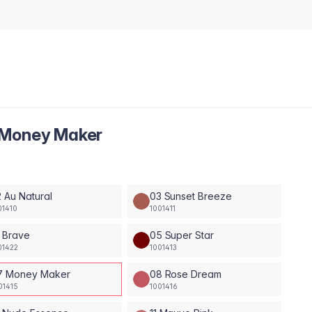
 Money Maker
 Au Natural
03 Sunset Breeze
01410
1001411
 Brave
05 Super Star
01422
1001413
7 Money Maker
08 Rose Dream
01415
1001416