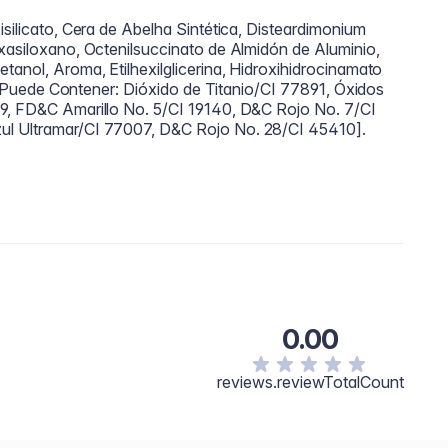
isilicato, Cera de Abelha Sintética, Disteardimonium
exasiloxano, Octenilsuccinato de Almidón de Aluminio,
tanol, Aroma, Etilhexilglicerina, Hidroxihidrocinamato
+/- Puede Contener: Dióxido de Titanio/CI 77891, Óxidos
99, FD&C Amarillo No. 5/CI 19140, D&C Rojo No. 7/CI
ul Ultramar/CI 77007, D&C Rojo No. 28/CI 45410].
0.00
reviews.reviewTotalCount