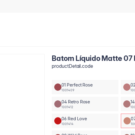
Batom Líquido Matte 07
productDetail.code
01 Perfect Rose
02
1001409
10
04 Retro Rose
14
1001412
10
06 Red Love
0
1001414
10