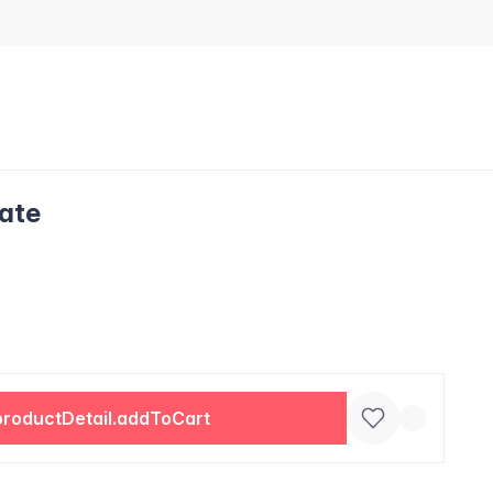
late
productDetail.addToCart