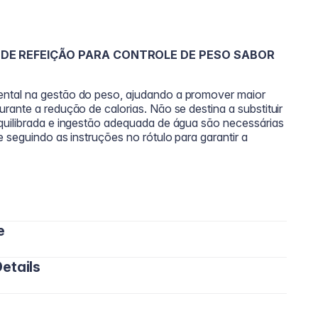
 DE REFEIÇÃO PARA CONTROLE DE PESO SABOR
ntal na gestão do peso, ajudando a promover maior
ante a redução de calorias. Não se destina a substituir
quilibrada e ingestão adequada de água são necessárias
 seguindo as instruções no rótulo para garantir a
e
etails
HAKE com água ou 2 colheres com leite, conforme
é recomendado porque os componentes nutricionais
 uma refeição.
 fibra.