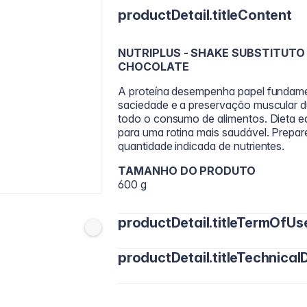
productDetail.titleContent
NUTRIPLUS - SHAKE SUBSTITUTO
CHOCOLATE
A proteína desempenha papel fundame
saciedade e a preservação muscular dur
todo o consumo de alimentos. Dieta e
para uma rotina mais saudável. Prepare
quantidade indicada de nutrientes.
TAMANHO DO PRODUTO
600 g
productDetail.titleTermOfUs
productDetail.titleTechnicalD
Misture 3 colheres de NUTRIPLUS - S
indicado na embalagem. O leite a 1% 
atendem às necessidades calóricas de
11g de proteína de origem vegetal 5g de