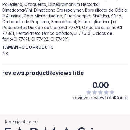
Polietileno, Ozoquerita, Disteardimonium Hectorita,
Dimeticona/Vinil Dimeticona Crosspolymer, Borosilicato de Cálcio
e Alumínio, Cera Microcristalina, Fluorflogopita Sintética, Sílica,
Carbonato de Propileno, Fenoxietanol, Etilhexilglicerina. [+/-
Pode conter: Dióxido de titânio/CI 77891, Óxido de estanho/CI
77861, Ferrocianeto férrico amônico/CI 77510, Óxidos de
ferro/CI 77491, CI 77492, CI 77499].
TAMANHO DO PRODUTO
4 g.
reviews.productReviewsTitle
0.00
reviews.reviewTotalCount
footer.joinfarmasi