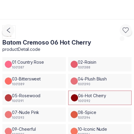
Batom Cremoso 06 Hot Cherry
productDetail.code
01 Country Rose
02-Raisin
1001387
1001388
03-Bittersweet
04-Plush Blush
1001389
1001390
05-Rosewood
06-Hot Cherry
1001391
1001392
07-Nude Pink
08-Spice
1001393
1001394
09-Cheerful
10-Iconic Nude