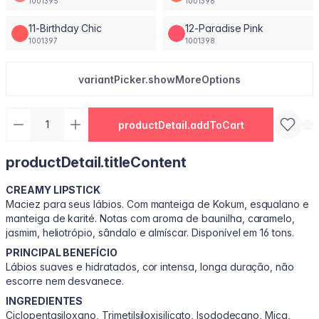
1001395
1001396
11-Birthday Chic
12-Paradise Pink
1001397
1001398
variantPicker.showMoreOptions
productDetail.addToCart
productDetail.titleContent
CREAMY LIPSTICK
Maciez para seus lábios. Com manteiga de Kokum, esqualano e
manteiga de karité. Notas com aroma de baunilha, caramelo,
jasmim, heliotrópio, sândalo e almíscar. Disponível em 16 tons.
PRINCIPAL BENEFÍCIO
Lábios suaves e hidratados, cor intensa, longa duração, não
escorre nem desvanece.
INGREDIENTES
Ciclopentasiloxano, Trimetilsiloxisilicato, Isododecano, Mica,